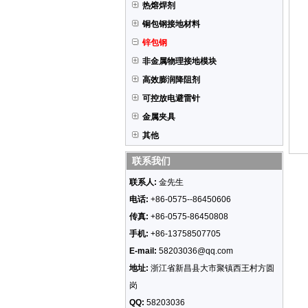
热熔焊剂
铜包钢接地材料
锌包钢
非金属物理接地模块
高效膨润降阻剂
可控放电避雷针
金属夹具
其他
联系我们
联系人:
金先生
电话:
+86-0575--86450606
传真:
+86-0575-86450808
手机:
+86-13758507705
E-mail:
58203036@qq.com
地址:
浙江省新昌县大市聚镇西王村方圆
岗
QQ:
58203036